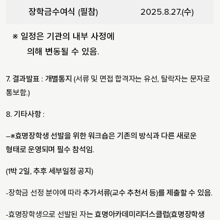
장학금수여식
(
필참
)
2025.8.27.(
수
)
※
일정은 기관의 내부 사정에
의해 변동될 수 있음
.
7.
결과발표
:
개별통지
(서류 및 면접 합격자는 유선, 탈락자는 문자로
통보함.)
8.
기타사항
:
–
※
효명장학생 선발을 위한 워크숍은 기존의 방식과 다른 새로운
형태로 운영되며 필수 참석임
.
(1
박
2
일
,
추후 세부일정 공지
)
-장학금 선정 분야에 따라
추가서류
(
교수 추천서 등
)
를 제출할 수 있음
.
-효명장학생으로 선발된 자는
효명아카데미리더스클럽
(
효명장학생